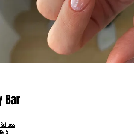
y Bar
 Schloss
ße 5